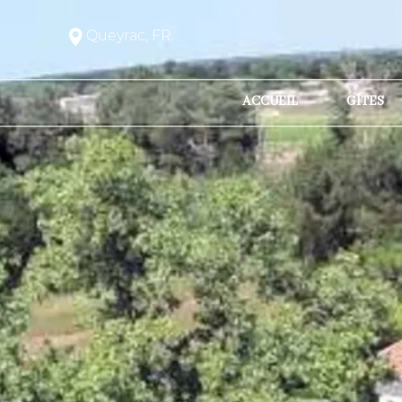
Queyrac, FR
ACCUEIL
GÎTES