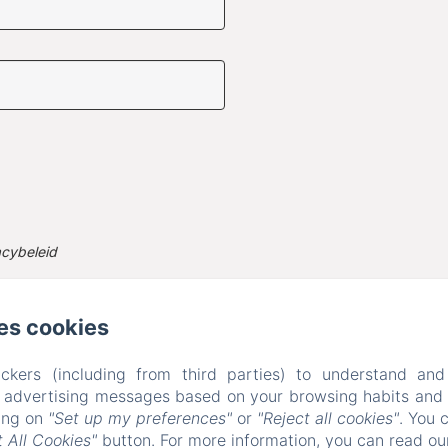
acybeleid
ier worden verzameld, worden verwerkt door Le Manoir Lacustre en A
gsverzoek op de website https://www.lemanoirlacustre.fr te behere
es cookies
ckers (including from third parties) to understand and
r advertising messages based on your browsing habits and p
king on
"Set up my preferences"
or
"Reject all cookies"
. You 
 All Cookies"
button. For more information, you can read o