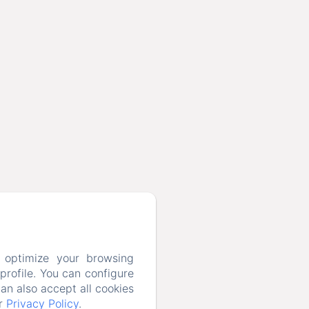
menitiz Solutions om de informatie
n in overeenstemming met ons
 optimize your browsing
rofile. You can configure
can also accept all cookies
ur
Privacy Policy
.