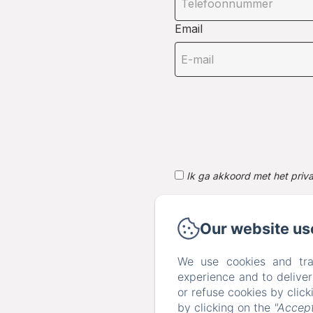
Email
Ik ga akkoord met het priv
De gegevens die op dit formul
met betrekking tot het boekin
Our website us
privacybeleid.
We use cookies and tra
experience and to delive
or refuse cookies by clic
by clicking on the
"Accept