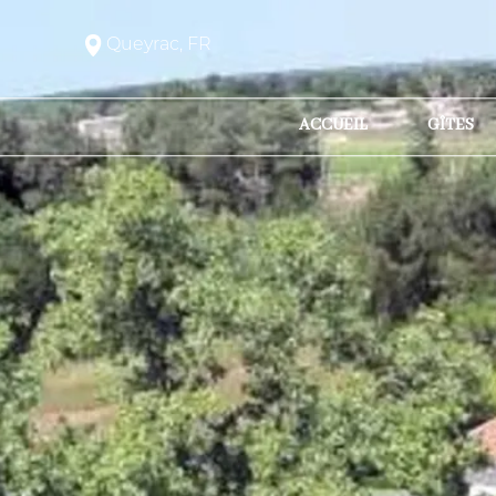
Queyrac, FR
ACCUEIL
GÎTES