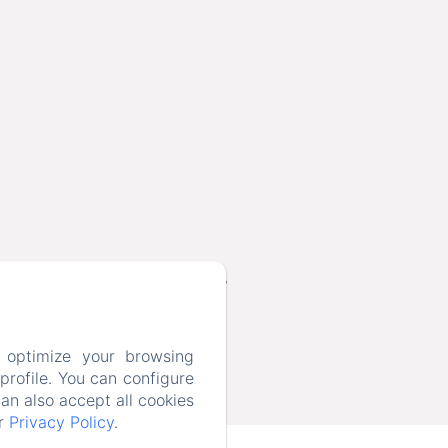
e podacima o zahtjevu za kontakt na
 optimize your browsing
rofile. You can configure
can also accept all cookies
ur
Privacy Policy
.