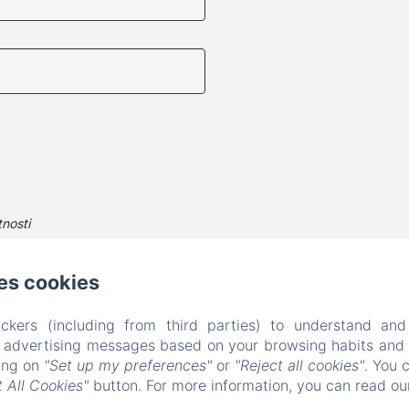
tnosti
rascu obrađuju Le Manoir Lacustre i Amenitiz Solutions za upravljanj
irlacustre.fr u skladu s našim Pravilima o privatnosti.
es cookies
ckers (including from third parties) to understand and
r advertising messages based on your browsing habits and p
king on
"Set up my preferences"
or
"Reject all cookies"
. You 
 All Cookies"
button. For more information, you can read o