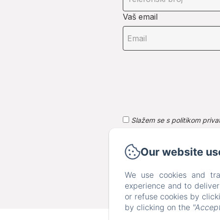
Vaš email
Slažem se s politikom priva
Podaci prikupljeni na ovom ob
web stranici https://www.lemano
Our website us
We use cookies and tra
experience and to delive
or refuse cookies by clic
by clicking on the
"Accept