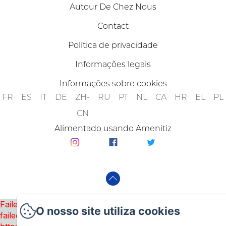
Autour De Chez Nous
Contact
Política de privacidade
Informações legais
Informações sobre cookies
FR
ES
IT
DE
ZH-
RU
PT
NL
CA
HR
EL
PL
CN
Alimentado usando Amenitiz
Failed to load BookingEngine/index: Loading chunk 8127
O nosso site utiliza cookies
failed. (missing: