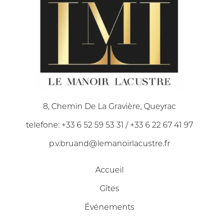
8, Chemin De La Gravière, Queyrac
telefone: +33 6 52 59 53 31 / +33 6 22 67 41 97
p.v.bruand@lemanoirlacustre.fr
Accueil
Gîtes
Événements