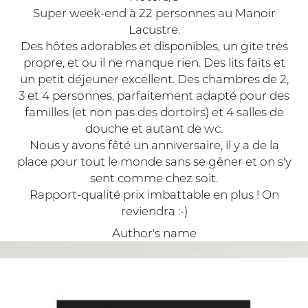
Super week-end à 22 personnes au Manoir
Gr
s,
Lacustre.
l
Des hôtes adorables et disponibles, un gite très
propre, et ou il ne manque rien. Des lits faits et
 se
un petit déjeuner excellent. Des chambres de 2,
3 et 4 personnes, parfaitement adapté pour des
'à
familles (et non pas des dortoirs) et 4 salles de
douche et autant de wc.
Nous y avons fêté un anniversaire, il y a de la
place pour tout le monde sans se gêner et on s'y
sent comme chez soit.
Rapport-qualité prix imbattable en plus ! On
reviendra :-)
Author's name