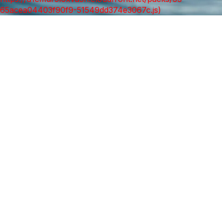
65acea04403f90f9-51549dd374e3067c.js)