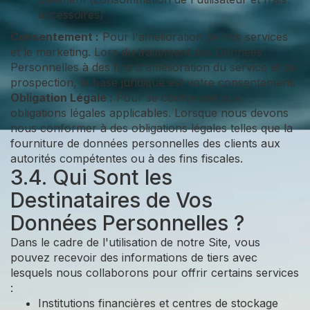
accessoires)
Consentement :
Pour l'amélioration de nos services
et le marketing. Lors du traitement des Données
Personnelles à des fins d'amélioration du service et de
prospection, la base juridique est votre consentement.
Obligation Légale :
Pour se conformer aux
obligations légales applicables. Lorsque nous devons
nous conformer à des obligations légales telles que la
fourniture de données personnelles des clients aux
autorités compétentes ou à des fins fiscales.
3.4. Qui Sont les
Destinataires de Vos
Données Personnelles ?
Dans le cadre de l'utilisation de notre Site, vous
pouvez recevoir des informations de tiers avec
lesquels nous collaborons pour offrir certains services
:
Institutions financières et centres de stockage