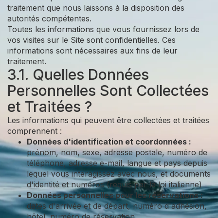
traitement que nous laissons à la disposition des
autorités compétentes.
Toutes les informations que vous fournissez lors de
vos visites sur le Site sont confidentielles. Ces
informations sont nécessaires aux fins de leur
traitement.
3.1. Quelles Données
Personnelles Sont Collectées
et Traitées ?
Les informations qui peuvent être collectées et traitées
comprennent :
Données d'identification et coordonnées :
prénom, nom, sexe, adresse postale, numéro de
téléphone, adresse e-mail, langue et pays depuis
lequel vous interagissez avec nous, et documents
d'identité et numéros (requis par la loi italienne)
Données personnelles pour les réservations :
dates d'arrivée et de départ, numéro d'adhésion,
hôtel, numéro de réservation