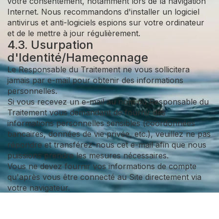
votre consentement, notamment lors de la navigation
Internet. Nous recommandons d'installer un logiciel
antivirus et anti-logiciels espions sur votre ordinateur
et de le mettre à jour régulièrement.
4.3. Usurpation
d'Identité/Hameçonnage
Le Responsable du Traitement ne vous sollicitera
jamais par e-mail pour obtenir des informations
personnelles.
Si vous recevez un e-mail au nom du Responsable du
Traitement vous demandant de fournir des
informations personnelles sensibles (coordonnées
bancaires, données de vie privée, etc.), veuillez ne pas
répondre et transférez-nous cet e-mail afin que nous
puissions prendre les mesures nécessaires.
Vous ne devez fournir vos informations de compte
qu'après vous être connecté au Site directement via
votre navigateur.