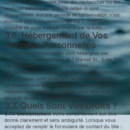
conserver vos données pour des recherches ou des
analyses statistiques. Comme celles-ci sont
anonymisées, aucune période de conservation n'est
imposée par la Réglementation car il n'est plus
possible de vous « ré-identifier » par la suite.
3.6. Hébergement de Vos
Données Personnelles
Vos Données Personnelles sont hébergées par
Heroku Inc. The Landmark @ 1 Market St., Suite 300,
San Francisco, CA, 94105, États-Unis.
Les serveurs sur lesquels vos Données Personnelles
sont stockées sont situés à Francfort, Allemagne.
Le Responsable du Traitement a mis en œuvre des
mesures techniques appropriées pour maintenir la
sécurité de vos Données Personnelles.
3.7. Quels Sont Vos Droits ?
3.7.1. Consentement
Votre consentement doit être
donné clairement et sans ambiguïté. Lorsque vous
acceptez de remplir le formulaire de contact du Site :