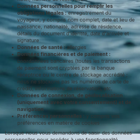
Données personnelles pour remplir les
obligations légales :
enregistrement du
voyageur, y compris nom complet, date et lieu de
naissance, nationalité, adresse de résidence,
détails du document d'identité, date d'arrivée et
signature
Données de santé :
allergies
Données financières et de paiement :
coordonnées bancaires (toutes les transactions
de paiement sont cryptées par la banque
réceptrice ou le centre de stockage accrédité ;
nous ne stockons pas les numéros de carte de
crédit), informations de réservation, etc.
Données de connexion, de géolocalisation
(uniquement avec votre consentement) et de
navigation
Préférences personnelles :
y compris vos
préférences en matière de cookies
Lorsque nous vous demandons de saisir des données
personnelles pour accéder à une fonctionnalité,