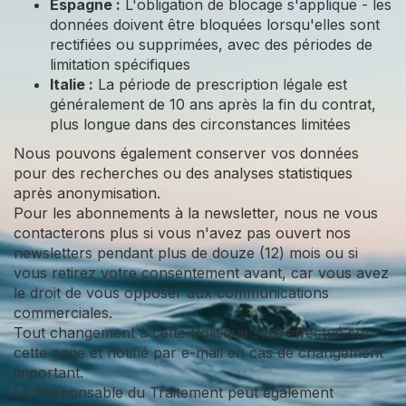
Espagne :
L'obligation de blocage s'applique - les
données doivent être bloquées lorsqu'elles sont
rectifiées ou supprimées, avec des périodes de
limitation spécifiques
Italie :
La période de prescription légale est
généralement de 10 ans après la fin du contrat,
plus longue dans des circonstances limitées
Nous pouvons également conserver vos données
pour des recherches ou des analyses statistiques
après anonymisation.
Pour les abonnements à la newsletter, nous ne vous
contacterons plus si vous n'avez pas ouvert nos
newsletters pendant plus de douze (12) mois ou si
vous retirez votre consentement avant, car vous avez
le droit de vous opposer aux communications
commerciales.
Tout changement à cette Politique sera effectué sur
cette page et notifié par e-mail en cas de changement
important.
Le Responsable du Traitement peut également