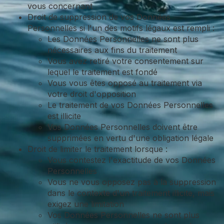
vous concernant
Droit de suppression de vos Données
Personnelles si l'un des motifs légaux est rempli :
Les Données Personnelles ne sont plus
nécessaires aux fins du traitement
Vous avez retiré votre consentement sur
lequel le traitement est fondé
Vous vous êtes opposé au traitement via
votre droit d'opposition
Le traitement de vos Données Personnelles
est illicite
Vos Données Personnelles doivent être
supprimées en vertu d'une obligation légale
Droit de limiter le traitement lorsque :
Vous contestez l'exactitude de vos Données
Personnelles
Vous ne vous opposez pas à la suppression
dans le contexte d'un traitement illicite, mais
exigez une limitation
Vos Données Personnelles ne sont plus