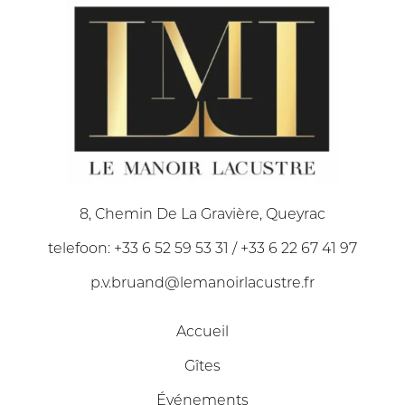
8, Chemin De La Gravière, Queyrac
telefoon: +33 6 52 59 53 31 / +33 6 22 67 41 97
p.v.bruand@lemanoirlacustre.fr
Accueil
Gîtes
Événements