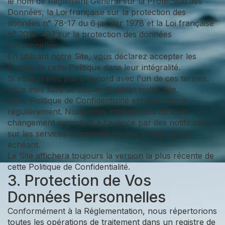
le nom de Règlement Général sur la Protection des
Données, la Loi française sur la protection des
données n° 78-17 du 6 janvier 1978 et la Loi française
n° 2018-493 sur la protection des données
personnelles.
En utilisant notre Site, vous déclarez accepter les
termes de cette Politique dans leur intégralité.
Si vous n'êtes pas d'accord avec l'un de ces termes,
vous êtes libre de cesser d'utiliser notre Site.
Cette Politique de Confidentialité est mise à jour
régulièrement. Nous vous informerons de tout
changement important à l'avance par des notifications
sur les services concernés ou par e-mail, le cas
échéant.
Le Site affichera toujours la version la plus récente de
cette Politique de Confidentialité.
3. Protection de Vos
Données Personnelles
Conformément à la Réglementation, nous répertorions
toutes les opérations de traitement dans un registre de