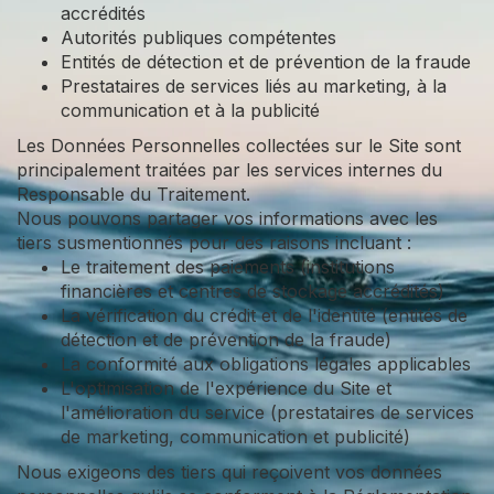
accrédités
Autorités publiques compétentes
Entités de détection et de prévention de la fraude
Prestataires de services liés au marketing, à la
communication et à la publicité
Les Données Personnelles collectées sur le Site sont
principalement traitées par les services internes du
Responsable du Traitement.
Nous pouvons partager vos informations avec les
tiers susmentionnés pour des raisons incluant :
Le traitement des paiements (institutions
financières et centres de stockage accrédités)
La vérification du crédit et de l'identité (entités de
détection et de prévention de la fraude)
La conformité aux obligations légales applicables
L'optimisation de l'expérience du Site et
l'amélioration du service (prestataires de services
de marketing, communication et publicité)
Nous exigeons des tiers qui reçoivent vos données