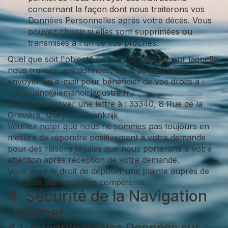
concernant la façon dont nous traiterons vos
Données Personnelles après votre décès. Vous
pouvez choisir si elles sont supprimées ou
transmises à l'un de vos proches.
Quel que soit l'objectif ou la base juridique sur laquelle
nous traitons vos données, vous pouvez nous
envoyer un e-mail pour bénéficier de vos droits à :
p.v.bruand@lemanoirlacustre.fr
Ou nous envoyer une lettre à : 33340, 8 Rue de la
Gravière, Queyrac, Frankrijk
Veuillez noter que nous ne sommes pas toujours en
mesure de répondre positivement à votre demande
pour des raisons légales que nous porterons à votre
attention après réception de votre demande.
Vous avez le droit de déposer une plainte auprès de
l'autorité administrative compétente.
4. Sécurité de la Navigation
Internet
4.1. Intégrité de Vos Données sur