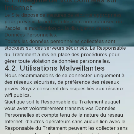
Internet
Le Site dispose de mesures de sécurité appropriées
pour prévenir la perte, l'utilisation non autorisée ou
l'accès, la modification ou la divulgation de vos
Données Personnelles.
Toutes les données personnelles collectées sont
stockées sur des serveurs sécurisés. Le Responsable
du Traitement a mis en place des procédures pour
gérer toute violation de données personnelles.
4.2. Utilisations Malveillantes
Nous recommandons de se connecter uniquement à
des réseaux sécurisés, de préférence des réseaux
privés. Soyez conscient des risques liés aux réseaux
wifi publics.
Quel que soit le Responsable du Traitement auquel
vous avez volontairement transmis vos Données
Personnelles et compte tenu de la nature du réseau
Internet, d'autres opérateurs sans aucun lien avec le
Responsable du Traitement peuvent les collecter sans