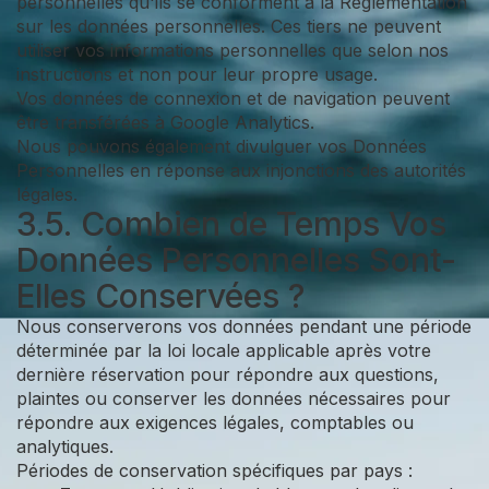
personnelles qu'ils se conforment à la Réglementation
sur les données personnelles. Ces tiers ne peuvent
utiliser vos informations personnelles que selon nos
instructions et non pour leur propre usage.
Vos données de connexion et de navigation peuvent
être transférées à Google Analytics.
Nous pouvons également divulguer vos Données
Personnelles en réponse aux injonctions des autorités
légales.
3.5. Combien de Temps Vos
Données Personnelles Sont-
Elles Conservées ?
Nous conserverons vos données pendant une période
déterminée par la loi locale applicable après votre
dernière réservation pour répondre aux questions,
plaintes ou conserver les données nécessaires pour
répondre aux exigences légales, comptables ou
analytiques.
Périodes de conservation spécifiques par pays :