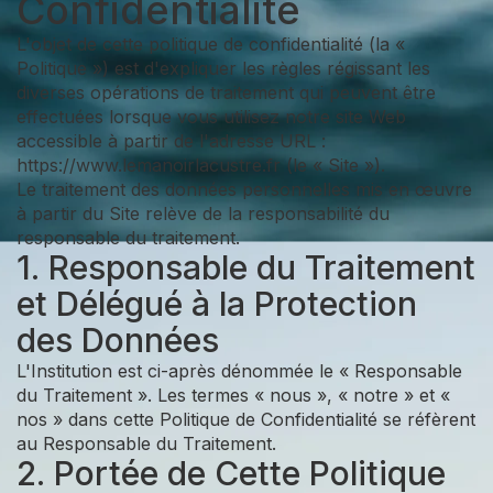
Confidentialité
L'objet de cette politique de confidentialité (la «
Politique ») est d'expliquer les règles régissant les
diverses opérations de traitement qui peuvent être
effectuées lorsque vous utilisez notre site Web
accessible à partir de l'adresse URL :
https://www.lemanoirlacustre.fr (le « Site »).
Le traitement des données personnelles mis en œuvre
à partir du Site relève de la responsabilité du
responsable du traitement.
1. Responsable du Traitement
et Délégué à la Protection
des Données
L'Institution est ci-après dénommée le « Responsable
du Traitement ». Les termes « nous », « notre » et «
nos » dans cette Politique de Confidentialité se réfèrent
au Responsable du Traitement.
2. Portée de Cette Politique