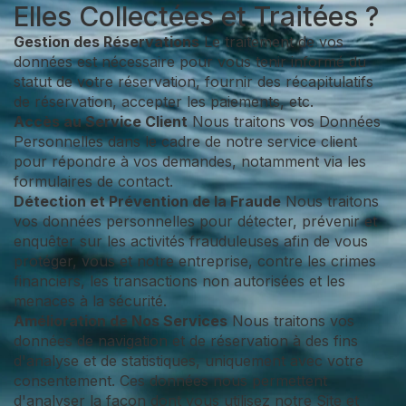
Elles Collectées et Traitées ?
Gestion des Réservations
Le traitement de vos
données est nécessaire pour vous tenir informé du
statut de votre réservation, fournir des récapitulatifs
de réservation, accepter les paiements, etc.
Accès au Service Client
Nous traitons vos Données
Personnelles dans le cadre de notre service client
pour répondre à vos demandes, notamment via les
formulaires de contact.
Détection et Prévention de la Fraude
Nous traitons
vos données personnelles pour détecter, prévenir et
enquêter sur les activités frauduleuses afin de vous
protéger, vous et notre entreprise, contre les crimes
financiers, les transactions non autorisées et les
menaces à la sécurité.
Amélioration de Nos Services
Nous traitons vos
données de navigation et de réservation à des fins
d'analyse et de statistiques, uniquement avec votre
consentement. Ces données nous permettent
d'analyser la façon dont vous utilisez notre Site et