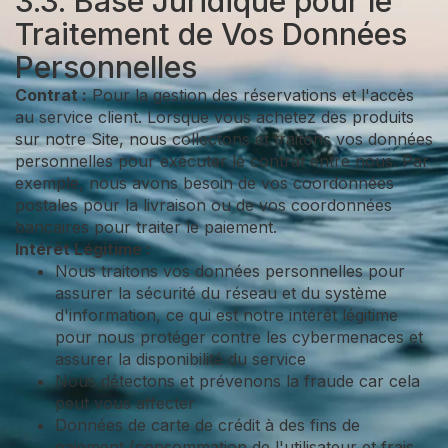
3.3. Base Juridique pour le
Traitement de Vos Données
Personnelles
Contrat :
Pour la gestion des réservations et l'accès
au service client. Lorsque vous achetez des produits
sur notre Site, nous collectons et traitons vos données
personnelles pour exécuter le contrat entre nous. Par
exemple, nous avons besoin de vos coordonnées
postales pour la livraison ou de vos coordonnées
bancaires pour traiter le paiement.
Intérêt Légitime :
Nous traitons vos données personnelles pour
assurer la sécurité du réseau et du système
d'information, ce qui est notre intérêt légitime
pour nous protéger contre les cybermenaces et
assurer la disponibilité du service
Nous détectons et prévenons la fraude car cela
peut vous affecter
Données de carte de crédit à des fins de
paiement (consommation de l'utilisateur et frais