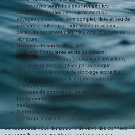
Données personnelles pour remplir les
obligations légales :
enregistrement du
voyageur, y compris nom complet, date et lieu de
naissance, nationalité, adresse de résidence,
détails du document d'identité, date d'arrivée et
signature
Données de santé :
allergies
Données financières et de paiement :
coordonnées bancaires (toutes les transactions
de paiement sont cryptées par la banque
réceptrice ou le centre de stockage accrédité ;
nous ne stockons pas les numéros de carte de
crédit), informations de réservation, etc.
Données de connexion, de géolocalisation
(uniquement avec votre consentement) et de
navigation
Préférences personnelles :
y compris vos
préférences en matière de cookies
Lorsque nous vous demandons de saisir des données
personnelles pour accéder à une fonctionnalité,