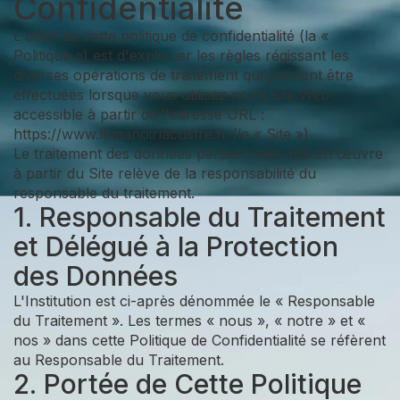
Confidentialité
L'objet de cette politique de confidentialité (la «
Politique ») est d'expliquer les règles régissant les
diverses opérations de traitement qui peuvent être
effectuées lorsque vous utilisez notre site Web
accessible à partir de l'adresse URL :
https://www.lemanoirlacustre.fr (le « Site »).
Le traitement des données personnelles mis en œuvre
à partir du Site relève de la responsabilité du
responsable du traitement.
1. Responsable du Traitement
et Délégué à la Protection
des Données
L'Institution est ci-après dénommée le « Responsable
du Traitement ». Les termes « nous », « notre » et «
nos » dans cette Politique de Confidentialité se réfèrent
au Responsable du Traitement.
2. Portée de Cette Politique