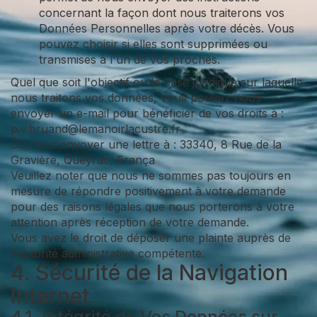
concernant la façon dont nous traiterons vos
Données Personnelles après votre décès. Vous
pouvez choisir si elles sont supprimées ou
transmises à l'un de vos proches.
Quel que soit l'objectif ou la base juridique sur laquelle
nous traitons vos données, vous pouvez nous
envoyer un e-mail pour bénéficier de vos droits à :
p.v.bruand@lemanoirlacustre.fr
Ou nous envoyer une lettre à : 33340, 8 Rue de la
Gravière, Queyrac, França
Veuillez noter que nous ne sommes pas toujours en
mesure de répondre positivement à votre demande
pour des raisons légales que nous porterons à votre
attention après réception de votre demande.
Vous avez le droit de déposer une plainte auprès de
l'autorité administrative compétente.
4. Sécurité de la Navigation
Internet
4.1. Intégrité de Vos Données sur