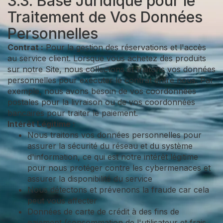
3.3. Base Juridique pour le
Traitement de Vos Données
Personnelles
Contrat :
Pour la gestion des réservations et l'accès
au service client. Lorsque vous achetez des produits
sur notre Site, nous collectons et traitons vos données
personnelles pour exécuter le contrat entre nous. Par
exemple, nous avons besoin de vos coordonnées
postales pour la livraison ou de vos coordonnées
bancaires pour traiter le paiement.
Intérêt Légitime :
Nous traitons vos données personnelles pour
assurer la sécurité du réseau et du système
d'information, ce qui est notre intérêt légitime
pour nous protéger contre les cybermenaces et
assurer la disponibilité du service
Nous détectons et prévenons la fraude car cela
peut vous affecter
Données de carte de crédit à des fins de
paiement (consommation de l'utilisateur et frais