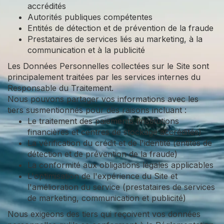
accrédités
Autorités publiques compétentes
Entités de détection et de prévention de la fraude
Prestataires de services liés au marketing, à la
communication et à la publicité
Les Données Personnelles collectées sur le Site sont
principalement traitées par les services internes du
Responsable du Traitement.
Nous pouvons partager vos informations avec les
tiers susmentionnés pour des raisons incluant :
Le traitement des paiements (institutions
financières et centres de stockage accrédités)
La vérification du crédit et de l'identité (entités de
détection et de prévention de la fraude)
La conformité aux obligations légales applicables
L'optimisation de l'expérience du Site et
l'amélioration du service (prestataires de services
de marketing, communication et publicité)
Nous exigeons des tiers qui reçoivent vos données