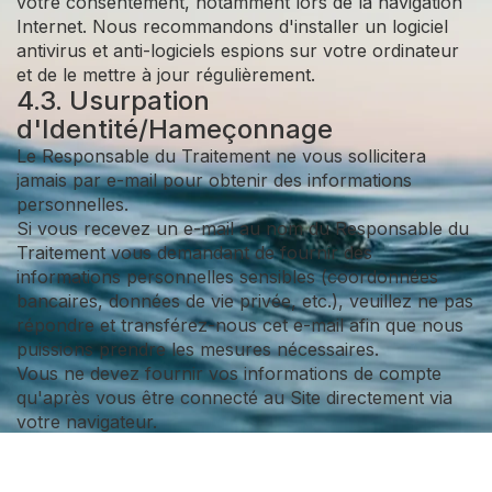
votre consentement, notamment lors de la navigation
Internet. Nous recommandons d'installer un logiciel
antivirus et anti-logiciels espions sur votre ordinateur
et de le mettre à jour régulièrement.
4.3. Usurpation
d'Identité/Hameçonnage
Le Responsable du Traitement ne vous sollicitera
jamais par e-mail pour obtenir des informations
personnelles.
Si vous recevez un e-mail au nom du Responsable du
Traitement vous demandant de fournir des
informations personnelles sensibles (coordonnées
bancaires, données de vie privée, etc.), veuillez ne pas
répondre et transférez-nous cet e-mail afin que nous
puissions prendre les mesures nécessaires.
Vous ne devez fournir vos informations de compte
qu'après vous être connecté au Site directement via
votre navigateur.