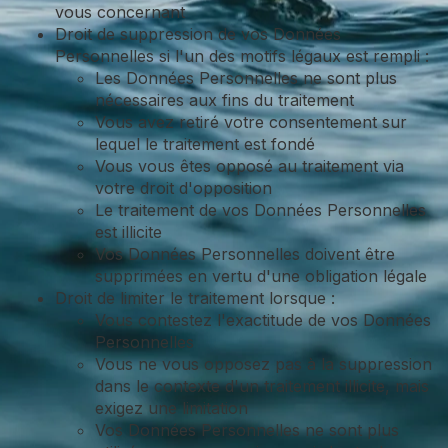
vous concernant
Droit de suppression de vos Données
Personnelles si l'un des motifs légaux est rempli :
Les Données Personnelles ne sont plus
nécessaires aux fins du traitement
Vous avez retiré votre consentement sur
lequel le traitement est fondé
Vous vous êtes opposé au traitement via
votre droit d'opposition
Le traitement de vos Données Personnelles
est illicite
Vos Données Personnelles doivent être
supprimées en vertu d'une obligation légale
Droit de limiter le traitement lorsque :
Vous contestez l'exactitude de vos Données
Personnelles
Vous ne vous opposez pas à la suppression
dans le contexte d'un traitement illicite, mais
exigez une limitation
Vos Données Personnelles ne sont plus