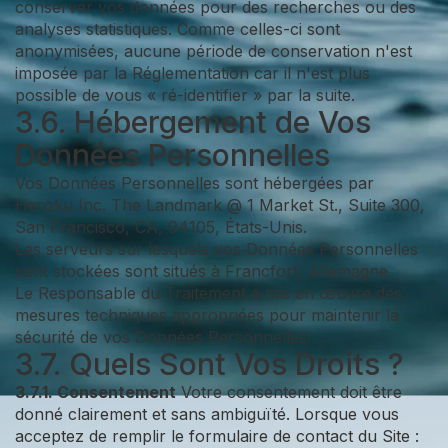
conserver vos données pour des recherches ou des
analyses statistiques. Comme celles-ci sont
anonymisées, aucune période de conservation n'est
imposée par la Réglementation car il n'est plus
possible de vous « ré-identifier » par la suite.
3.6. Hébergement de Vos
Données Personnelles
Vos Données Personnelles sont hébergées par
Heroku Inc. The Landmark @ 1 Market St., Suite 300,
San Francisco, CA, 94105, États-Unis.
Les serveurs sur lesquels vos Données Personnelles
sont stockées sont situés à Francfort, Allemagne.
Le Responsable du Traitement a mis en œuvre des
mesures techniques appropriées pour maintenir la
sécurité de vos Données Personnelles.
3.7. Quels Sont Vos Droits ?
3.7.1. Consentement
Votre consentement doit être
donné clairement et sans ambiguïté. Lorsque vous
acceptez de remplir le formulaire de contact du Site :