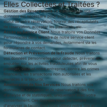
Elles Collectées et Traitées ?
Gestion des Réservations
Le traitement de vos
données est nécessaire pour vous tenir informé du
statut de votre réservation, fournir des récapitulatifs
de réservation, accepter les paiements, etc.
Accès au Service Client
Nous traitons vos Données
Personnelles dans le cadre de notre service client
pour répondre à vos demandes, notamment via les
formulaires de contact.
Détection et Prévention de la Fraude
Nous traitons
vos données personnelles pour détecter, prévenir et
enquêter sur les activités frauduleuses afin de vous
protéger, vous et notre entreprise, contre les crimes
financiers, les transactions non autorisées et les
menaces à la sécurité.
Amélioration de Nos Services
Nous traitons vos
données de navigation et de réservation à des fins
d'analyse et de statistiques, uniquement avec votre
consentement. Ces données nous permettent
d'analyser la façon dont vous utilisez notre Site et