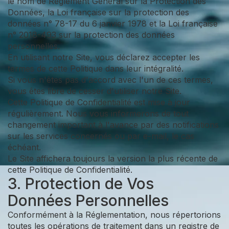
le nom de Règlement Général sur la Protection des
Données, la Loi française sur la protection des
données n° 78-17 du 6 janvier 1978 et la Loi française
n° 2018-493 sur la protection des données
personnelles.
En utilisant notre Site, vous déclarez accepter les
termes de cette Politique dans leur intégralité.
Si vous n'êtes pas d'accord avec l'un de ces termes,
vous êtes libre de cesser d'utiliser notre Site.
Cette Politique de Confidentialité est mise à jour
régulièrement. Nous vous informerons de tout
changement important à l'avance par des notifications
sur les services concernés ou par e-mail, le cas
échéant.
Le Site affichera toujours la version la plus récente de
cette Politique de Confidentialité.
3. Protection de Vos
Données Personnelles
Conformément à la Réglementation, nous répertorions
toutes les opérations de traitement dans un registre de