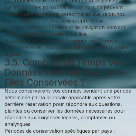
personnelles qu'ils se conforment à la Réglementation
sur les données personnelles. Ces tiers ne peuvent
utiliser vos informations personnelles que selon nos
instructions et non pour leur propre usage.
Vos données de connexion et de navigation peuvent
être transférées à Google Analytics.
Nous pouvons également divulguer vos Données
Personnelles en réponse aux injonctions des autorités
légales.
3.5. Combien de Temps Vos
Données Personnelles Sont-
Elles Conservées ?
Nous conserverons vos données pendant une période
déterminée par la loi locale applicable après votre
dernière réservation pour répondre aux questions,
plaintes ou conserver les données nécessaires pour
répondre aux exigences légales, comptables ou
analytiques.
Périodes de conservation spécifiques par pays :