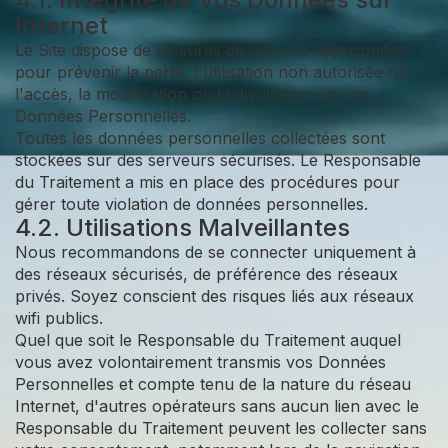
Internet
Le Site dispose de mesures de sécurité appropriées
pour prévenir la perte, l'utilisation non autorisée ou
l'accès, la modification ou la divulgation de vos
Données Personnelles.
Toutes les données personnelles collectées sont
stockées sur des serveurs sécurisés. Le Responsable
du Traitement a mis en place des procédures pour
gérer toute violation de données personnelles.
4.2. Utilisations Malveillantes
Nous recommandons de se connecter uniquement à
des réseaux sécurisés, de préférence des réseaux
privés. Soyez conscient des risques liés aux réseaux
wifi publics.
Quel que soit le Responsable du Traitement auquel
vous avez volontairement transmis vos Données
Personnelles et compte tenu de la nature du réseau
Internet, d'autres opérateurs sans aucun lien avec le
Responsable du Traitement peuvent les collecter sans