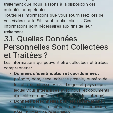
traitement que nous laissons à la disposition des
autorités compétentes.
Toutes les informations que vous fournissez lors de
vos visites sur le Site sont confidentielles. Ces
informations sont nécessaires aux fins de leur
traitement.
3.1. Quelles Données
Personnelles Sont Collectées
et Traitées ?
Les informations qui peuvent être collectées et traitées
comprennent :
Données d'identification et coordonnées :
prénom, nom, sexe, adresse postale, numéro de
téléphone, adresse e-mail, langue et pays depuis
lequel vous interagissez avec nous, et documents
d'identité et numéros (requis par la loi italienne)
Données personnelles pour les réservations :
dates d'arrivée et de départ, numéro d'adhésion,
hôtel, numéro de réservation