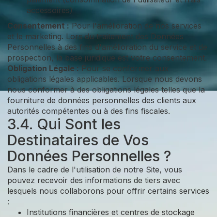
accessoires)
Consentement :
Pour l'amélioration de nos services
et le marketing. Lors du traitement des Données
Personnelles à des fins d'amélioration du service et de
prospection, la base juridique est votre consentement.
Obligation Légale :
Pour se conformer aux
obligations légales applicables. Lorsque nous devons
nous conformer à des obligations légales telles que la
fourniture de données personnelles des clients aux
autorités compétentes ou à des fins fiscales.
3.4. Qui Sont les
Destinataires de Vos
Données Personnelles ?
Dans le cadre de l'utilisation de notre Site, vous
pouvez recevoir des informations de tiers avec
lesquels nous collaborons pour offrir certains services
:
Institutions financières et centres de stockage