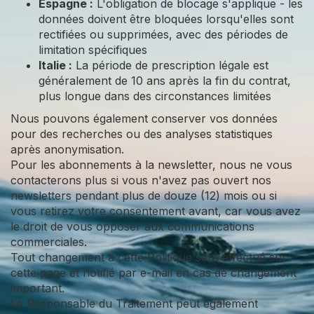
Espagne :
L'obligation de blocage s'applique - les
données doivent être bloquées lorsqu'elles sont
rectifiées ou supprimées, avec des périodes de
limitation spécifiques
Italie :
La période de prescription légale est
généralement de 10 ans après la fin du contrat,
plus longue dans des circonstances limitées
Nous pouvons également conserver vos données
pour des recherches ou des analyses statistiques
après anonymisation.
Pour les abonnements à la newsletter, nous ne vous
contacterons plus si vous n'avez pas ouvert nos
newsletters pendant plus de douze (12) mois ou si
vous retirez votre consentement avant, car vous avez
le droit de vous opposer aux communications
commerciales.
Tout changement à cette Politique sera effectué sur
cette page et notifié par e-mail en cas de changement
important.
Le Responsable du Traitement peut également