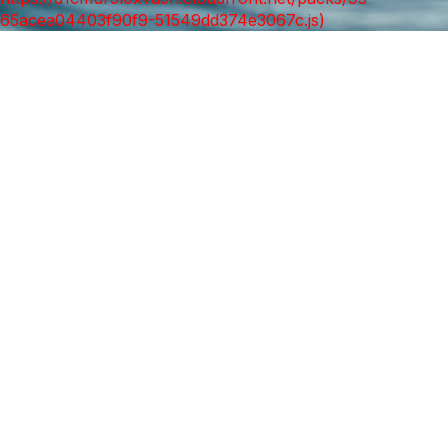
65acea04403f90f9-51549dd374e3067c.js)