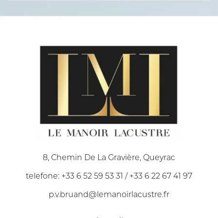
8, Chemin De La Gravière, Queyrac
telefone: +33 6 52 59 53 31 / +33 6 22 67 41 97
p.v.bruand@lemanoirlacustre.fr