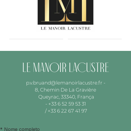
Le Manoir Lacustre
p.v.bruand@lemanoirlacustre.fr
-
8, Chemin De La Gravière
Queyrac, 33340, França
- +33 6 52 59 53 31
/ +33 6 22 67 41 97
*
Nome completo