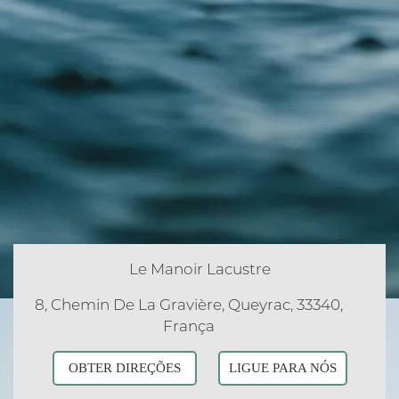
Le Manoir Lacustre
8, Chemin De La Gravière, Queyrac, 33340,
França
OBTER DIREÇÕES
LIGUE PARA NÓS