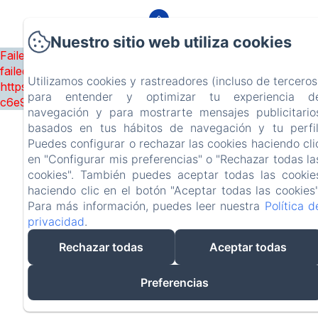
Nuestro sitio web utiliza cookies
Failed to load BookingEngine/index: Loading chunk 1322
failed. (missing:
Utilizamos cookies y rastreadores (incluso de terceros
https://d1cmur5l0xva3h.cloudfront.net/packs/1322-
para entender y optimizar tu experiencia d
c6e932f9d3d27b65-1bf7c4dc6a241241.js)
navegación y para mostrarte mensajes publicitario
basados en tus hábitos de navegación y tu perfil
Puedes configurar o rechazar las cookies haciendo cli
en "Configurar mis preferencias" o "Rechazar todas la
cookies". También puedes aceptar todas las cookie
haciendo clic en el botón "Aceptar todas las cookies"
Para más información, puedes leer nuestra
Política d
privacidad
.
Rechazar todas
Aceptar todas
Preferencias