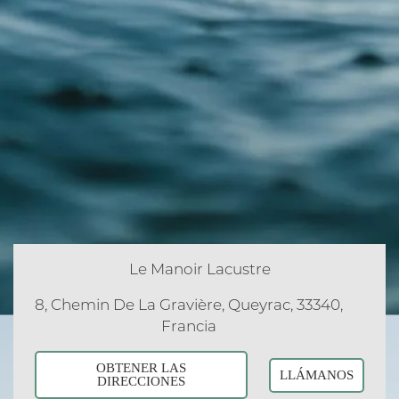
Le Manoir Lacustre
8, Chemin De La Gravière, Queyrac, 33340,
Francia
OBTENER LAS
LLÁMANOS
DIRECCIONES