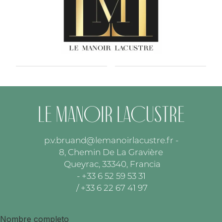
Le Manoir Lacustre
p.v.bruand@lemanoirlacustre.fr
-
8, Chemin De La Gravière
Queyrac, 33340, Francia
- +33 6 52 59 53 31
/ +33 6 22 67 41 97
Nombre completo