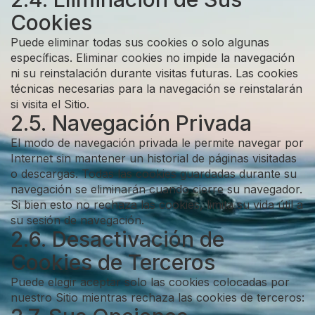
Cookies
Puede eliminar todas sus cookies o solo algunas
específicas. Eliminar cookies no impide la navegación
ni su reinstalación durante visitas futuras. Las cookies
técnicas necesarias para la navegación se reinstalarán
si visita el Sitio.
2.5. Navegación Privada
El modo de navegación privada le permite navegar por
Internet sin mantener un historial de páginas visitadas
o descargas. Todas las cookies guardadas durante su
navegación se eliminarán cuando cierre su navegador.
Si bien esto no rechaza las cookies, limita su vida útil a
su sesión de navegación.
2.6. Desactivación de
Cookies de Terceros
Puede elegir aceptar solo las cookies colocadas por
nuestro Sitio mientras rechaza las cookies de terceros: