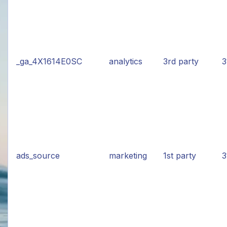
_ga_4X1614E0SC
analytics
3rd party
3
ads_source
marketing
1st party
3