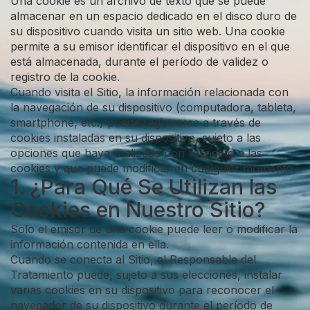
Una cookie es un archivo de texto que se puede
almacenar en un espacio dedicado en el disco duro de
su dispositivo cuando visita un sitio web. Una cookie
permite a su emisor identificar el dispositivo en el que
está almacenada, durante el período de validez o
registro de la cookie.
Cuando visita el Sitio, la información relacionada con
la navegación de su dispositivo (computadora, tableta,
smartphone, etc.) puede registrarse a través de
cookies instaladas en su dispositivo, sujeto a las
opciones que haya realizado con respecto a las
cookies y que puede modificar en cualquier momento.
1. ¿Para Qué Se Utilizan las
Cookies en Nuestro Sitio?
Solo el emisor de una cookie puede leer o modificar la
información contenida en ella.
Cuando se conecta al Sitio, el Responsable del
Tratamiento puede, sujeto a sus elecciones, instalar
varias cookies en su dispositivo para reconocer el
navegador de su dispositivo durante el período de