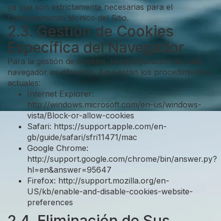
ya que son estrictamente necesarias para el
funcionamiento técnico del Sitio.
2.3. Gestión de Cookies
Específica del Navegador
Para la gestión de cookies, la configuración de cada
navegador es diferente. Aquí están los procedimientos
actuales:
Internet Explorer:
http://windows.microsoft.com/en-us/windows-
vista/Block-or-allow-cookies
Safari: https://support.apple.com/en-
gb/guide/safari/sfri11471/mac
Google Chrome:
http://support.google.com/chrome/bin/answer.py?
hl=en&answer=95647
Firefox: http://support.mozilla.org/en-
US/kb/enable-and-disable-cookies-website-
preferences
2.4. Eliminación de Sus