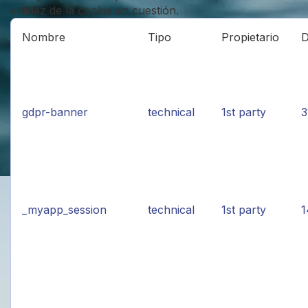
validez de la cookie en cuestión.
Nombre
Tipo
Propietario
D
gdpr-banner
technical
1st party
3
_myapp_session
technical
1st party
1