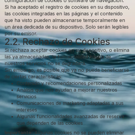
configuración de cookies o software de navegación.
Si ha aceptado el registro de cookies en su dispositivo,
las cookies integradas en las páginas y el contenido
que ha visto pueden almacenarse temporalmente en
un área dedicada de su dispositivo. Solo serán legibles
por su emisor.
2.2. Rechazo de Cookies
Si rechaza aceptar cookies en su dispositivo, o elimina
las ya almacenadas, la funcionalidad básica de
nuestros servicios no se degradará.
Sin embargo, es posible que ya no pueda beneficiarse
de ciertas características:
Contenido y recomendaciones personalizadas
Análisis que nos ayudan a mejorar nuestros
servicios
Comunicaciones de marketing adaptadas a sus
intereses
Algunas funcionalidades avanzadas de reserva
que dependen de las cookies
Importante:
Algunas cookies no se pueden eliminar