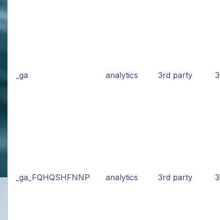
_ga
analytics
3rd party
3
_ga_FQHQSHFNNP
analytics
3rd party
3