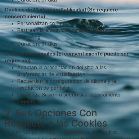
Cookies de Marketing/Publicidad (Se requiere
consentimiento)
Personalizan contenido y anuncios
Rastrean la efectividad de las campañas de
marketing
Duración: 31 días
Cookies Funcionales (El consentimiento puede ser
requerido)
Adaptan la presentación del sitio a las
preferencias de visualización
Recuerdan la configuración de idioma y la
resolución de pantalla
Duración: Sesión o según sea técnicamente
requerido
2. Sus Opciones Con
Respecto a las Cookies
Existen varias formas de administrar las cookies.
Cualquier configuración que realice puede afectar su