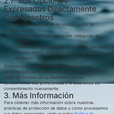
2.7. Sus Opciones
Expresadas Directamente
Con Nosotros
A través de nuestro panel de configuración de
cookies, puede:
Aceptar o rechazar diferentes categorías de
cookies
Cambiar sus preferencias en cualquier momento
Ver información detallada sobre cada cookie que
utilizamos
Almacenamos una cookie de preferencia para
recordar sus elecciones durante 12 meses. Si elimina
todas las cookies de su dispositivo, ya no
conoceremos sus preferencias y le pediremos su
consentimiento nuevamente.
3. Más Información
Para obtener más información sobre nuestras
prácticas de protección de datos y cómo procesamos
sus datos personales, visite nuestra
Política de