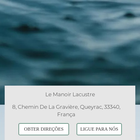
Le Manoir Lacustre
8, Chemin De La Gravière, Queyrac, 33340,
França
OBTER DIREÇÕES
LIGUE PARA NÓS