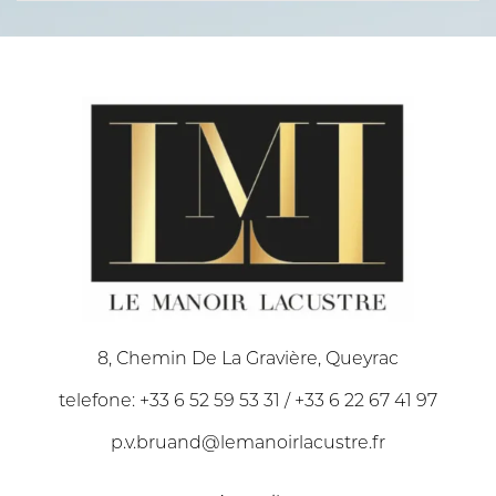
8, Chemin De La Gravière, Queyrac
telefone: +33 6 52 59 53 31 / +33 6 22 67 41 97
p.v.bruand@lemanoirlacustre.fr