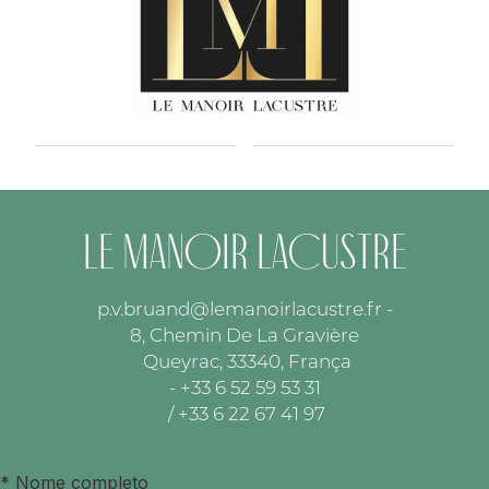
Le Manoir Lacustre
p.v.bruand@lemanoirlacustre.fr
-
8, Chemin De La Gravière
Queyrac, 33340, França
- +33 6 52 59 53 31
/ +33 6 22 67 41 97
*
Nome completo