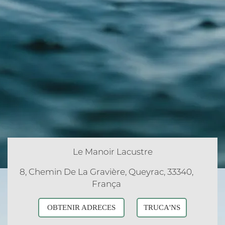
Le Manoir Lacustre
8, Chemin De La Gravière, Queyrac, 33340,
França
OBTENIR ADRECES
TRUCA'NS