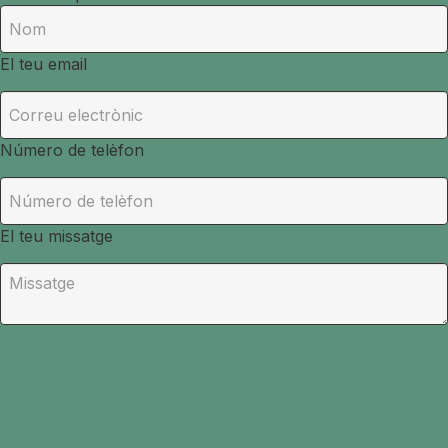
El teu email
Número de telèfon
El teu missatge