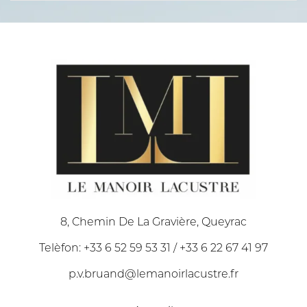
8, Chemin De La Gravière, Queyrac
Telèfon: +33 6 52 59 53 31 / +33 6 22 67 41 97
p.v.bruand@lemanoirlacustre.fr