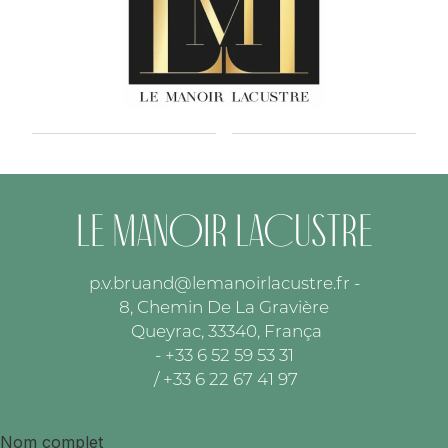
Le Manoir Lacustre
p.v.bruand@lemanoirlacustre.fr
-
8, Chemin De La Gravière
Queyrac, 33340, França
- +33 6 52 59 53 31
/ +33 6 22 67 41 97
Nom complet