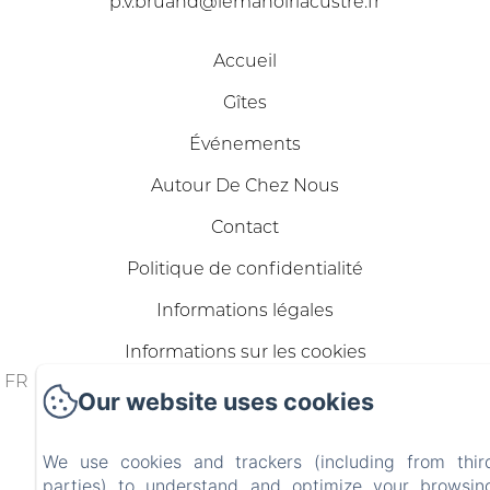
p.v.bruand@lemanoirlacustre.fr
Accueil
Gîtes
Événements
Autour De Chez Nous
Contact
Politique de confidentialité
Informations légales
Informations sur les cookies
FR
ES
IT
DE
ZH-
RU
PT
NL
CA
HR
EL
PL
Our website uses cookies
CN
We use cookies and trackers (including from thir
parties) to understand and optimize your browsin