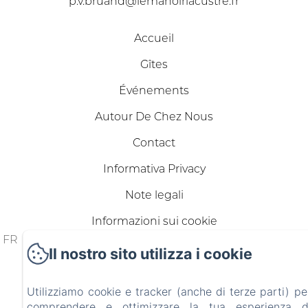
p.v.bruand@lemanoirlacustre.fr
Accueil
Gîtes
Événements
Autour De Chez Nous
Contact
Informativa Privacy
Note legali
Informazioni sui cookie
FR
ES
IT
DE
ZH-
RU
PT
NL
CA
HR
EL
PL
Il nostro sito utilizza i cookie
CN
Funziona con Amenitiz
Utilizziamo cookie e tracker (anche di terze parti) pe
comprendere e ottimizzare la tua esperienza d