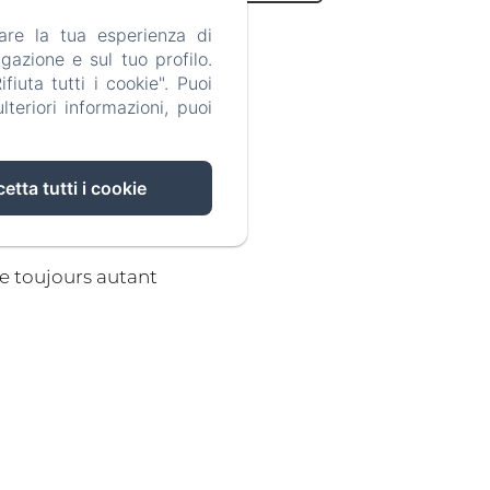
are la tua esperienza di
gazione e sul tuo profilo.
iuta tutti i cookie". Puoi
teriori informazioni, puoi
016
etta tutti i cookie
eau" confort absolu...les
Un petit co
haleureusement, et vous font
disponibl
r sans modération!!!
de trè
chaleureu
vacanciers
n'hésitan