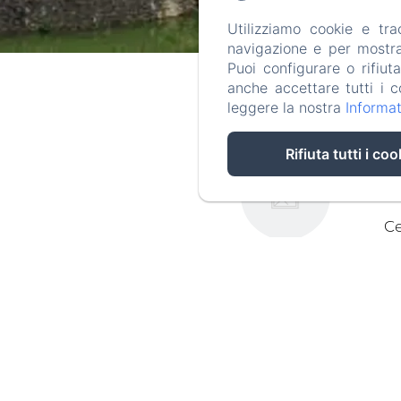
Utilizziamo cookie e tr
navigazione e per mostrar
Puoi configurare o rifiut
anche accettare tutti i c
leggere la nostra
Informat
VIER 2020
Rifiuta tutti i coo
5/5
mbre d'hôtes. Gîte toujours autant
pratique.
ons conseils pour découvrir la région …
 name