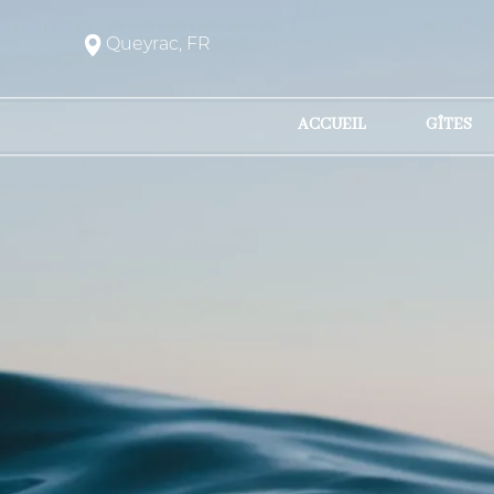
Queyrac, FR
ACCUEIL
GÎTES