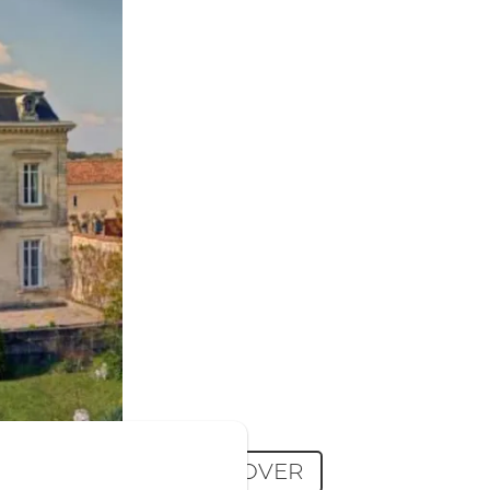
DELLA LOIRA
Lorem ipsum dolor sit amet,
eos diam intellegat interesset
te, vivendo intellegam sea no.
Ceteros molestiae gubergren
has no. Sed ei placerat
tractatos. Quo vidisse eruditi
vocibus at, movet veniam
vituperata vim eu, mea iusto
feugait at. Nam no ferri animal
regione, errem dictas perfecto
vix in. Lorem ipsum dolor sit
amet, ullum consul commune
et duo. Te insolens corrumpit
mea. Id vel quem lucilius.
DISCOVER