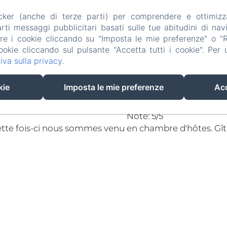
acker (anche di terze parti) per comprendere e ottimizz
ti messaggi pubblicitari basati sulle tue abitudini di navi
are i cookie cliccando su "Imposta le mie preferenze" o "Rif
TÉMOIGNAGES DES CLIENTS
ookie cliccando sul pulsante "Accetta tutti i cookie". Per ul
iva sulla privacy
.
AVIS DU 16 AVRIL 2
kie
Imposta le mie preferenze
Acc
Note: 5/5
Très agréable séjour dans le magnifique gîte "chât
propriétaires, Véronique et Pascal vous accueillent c
découvrir ce divin Médoc !!! Adresse à partage
Author's name