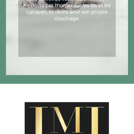
ne devra pas monter sur les lits et les
canapés, et devra avoir son propre
couchage.