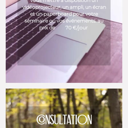
vous mettre à disposition un
vidéoprojecteur, un ampli, un écran
et un paperboard pour votre
séminaire ou vos événements. au
prix de 70 €/jour
CONSULTATION