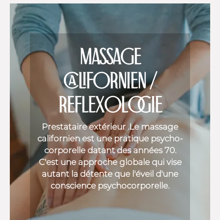
MASSAGE
CALIFORNIEN /
RÉFLEXOLOGIE
Prestataire extérieur .Le massage
californien est une pratique psycho-
corporelle datant des années 70.
C'est une approche globale qui vise
autant la détente que l'éveil d'une
conscience psychocorporelle.