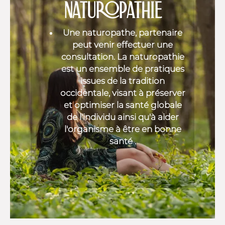
NATUROPATHIE
Une naturopathe, partenaire
peut venir effectuer une
consultation. La naturopathie
est un ensemble de pratiques
issues de la tradition
occidentale, visant à préserver
et optimiser la santé globale
de l'individu ainsi qu'à aider
l'organisme à être en bonne
santé .