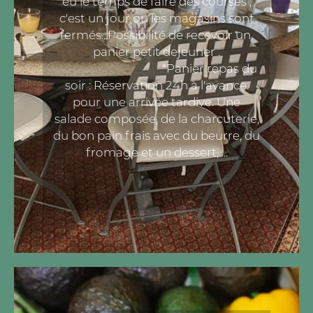
eu le temps de faire des courses ,
c'est un jour ou les magasins sont
fermés...Possibilité de recevoir un
panier petit dejeuner .
*Panier repas du
soir : Réservation 24h à l'avance.
pour une arrivée tardive. Une
salade composée, de la charcuterie,
du bon pain frais avec du beurre, du
fromage et un dessert, ...