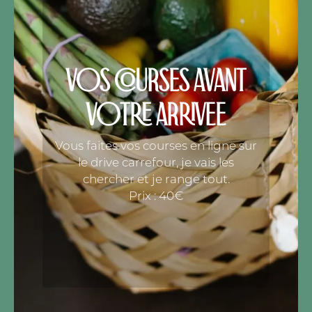
VOS COURSES AVANT
VOTRE ARRIVÉE
Vous faites vos courses en ligne sur
le drive carrefour, je vais les
chercher et je range tout.
Prix : 40€