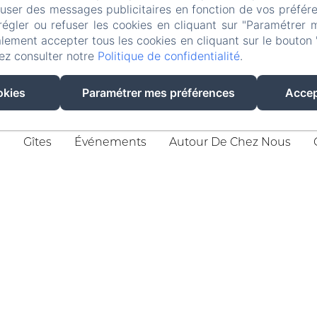
fuser des messages publicitaires en fonction de vos préfére
régler ou refuser les cookies en cliquant sur "Paramétrer 
lement accepter tous les cookies en cliquant sur le bouton 
ez consulter notre
Politique de confidentialité
.
8, Chemin De La Gravière, Queyrac
Téléphone: +33 6 52 59 53 31 / +33 6 22 67 41 97
okies
Paramétrer mes préférences
Accep
p.v.bruand@lemanoirlacustre.fr
l
Gîtes
Événements
Autour De Chez Nous
Politique de confidentialité
Informations légales
Informations sur les cookies
R
ES
IT
DE
ZH-CN
RU
PT
NL
CA
HR
EL
PL
Créé par Amenitiz