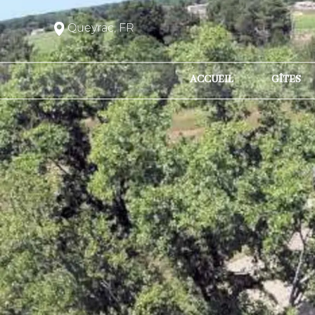
Queyrac, FR
ACCUEIL
GÎTES