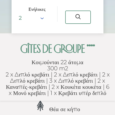
Ενήλικες
GÎTES DE GROUPE ****
Κοιμούνται 22 άτομα
300 m2
2 x Διπλό κρεβάτι
|
2 x Διπλό κρεβάτι
|
2 x
Διπλό κρεβάτι
|
3 x Διπλό κρεβάτι
|
2 x
Καναπές-κρεβάτι
|
2 x Κουκέτα κουκέτα
|
6
x Μονό κρεβάτι
|
1 x Κρεβάτι υπέρ διπλό
Θέα σε κήπο