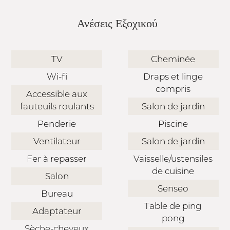
Ανέσεις Εξοχικού
TV
Cheminée
Wi-fi
Draps et linge
compris
Accessible aux
fauteuils roulants
Salon de jardin
Penderie
Piscine
Ventilateur
Salon de jardin
Fer à repasser
Vaisselle/ustensiles
de cuisine
Salon
Senseo
Bureau
Table de ping
Adaptateur
pong
Sèche-cheveux