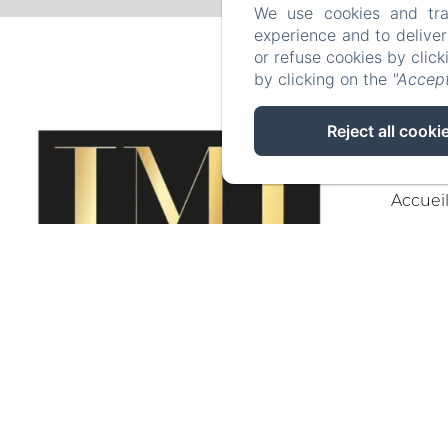
We use cookies and tra
experience and to delive
or refuse cookies by clic
by clicking on the
"Accept
Reject all cooki
Accuei
EN
F