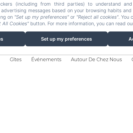
ckers (including from third parties) to understand and
r advertising messages based on your browsing habits and p
king on
"Set up my preferences"
or
"Reject all cookies"
. You 
 All Cookies"
button. For more information, you can read o
8, Chemin De La Gravière, Queyrac
Τηλέφωνο: +33 6 52 59 53 31 / +33 6 22 67 41 97
es
Set up my preferences
A
p.v.bruand@lemanoirlacustre.fr
l
Gîtes
Événements
Autour De Chez Nous
Politique de confidentialité
Informations légales
Informations sur les cookies
R
ES
IT
DE
ZH-CN
RU
PT
NL
CA
HR
EL
PL
Δουλεύει με Amenitiz