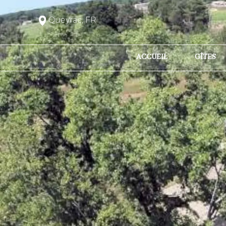
Queyrac, FR
ACCUEIL
GÎTES