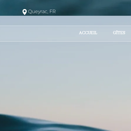
Queyrac, FR
ACCUEIL
GÎTES