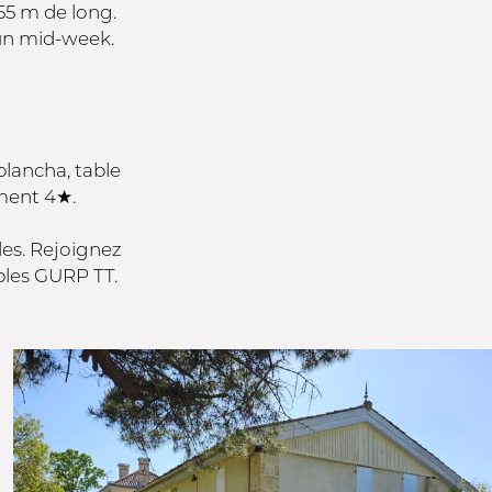
55 m de long.
 un mid-week.
plancha, table
ement 4★.
les. Rejoignez
bles GURP TT.