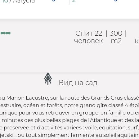
10
/ Августа
***
Спит 22
|
300
|
человек
m2
к
Вид на сад
u Manoir Lacustre, sur la route des Grands Crus class
estuaire, océan et forêts, notre grand gîte classé 4 éto
unique pour vous retrouver en groupe, en famille ou e
minutes des plus belles plages de l’Atlantique et des la
préservée et d’activités variées : voile, équitation, surf,
jetski… ou tout simplement farniente au soleil aquitain