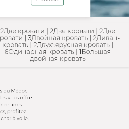
2Две кровати
|
2Две кровати
|
2Две
ровати
|
3Двойная кровать
|
2Диван-
кровать
|
2Двухъярусная кровать
|
6Одинарная кровать
|
1Большая
двойная кровать
és du Médoc.
iles vous offre
ntre amis.
cs, profitez
 char à voile,
.