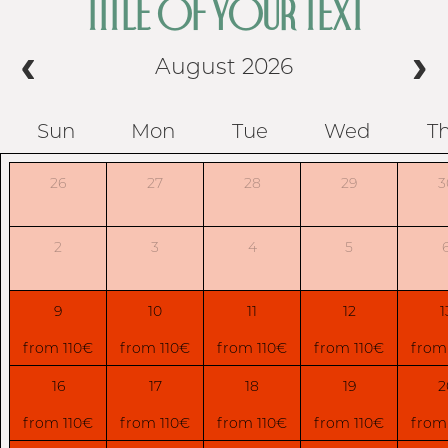
TITLE OF YOUR TEXT
August 2026
Sun
Mon
Tue
Wed
T
26
27
28
29
3
2
3
4
5
9
10
11
12
1
from 110€
from 110€
from 110€
from 110€
from
16
17
18
19
2
from 110€
from 110€
from 110€
from 110€
from